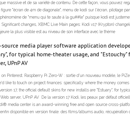
ue massive et de sa variété de contenu. De cette façon, vous pouvez regar
 figure "écran de 4m de diagonale", menu de kodi sur l'écran, pilotage par te
phénomène de "menu qui te saute à la gu##le" puisque kodi est justement 
, Significant changes, XBMC Live Main pages: Kodi v17 (Krypton) changel
eure la plus visible est au niveau de son interface avec le thème
-source media player software application developed 
ary", for typical home-theater usage, and "Estouchy"
ver, UPnP AV
 on Pinterest. Raspberry Pi Zero-W : sortie d'un nouveau modèle, le Pi
We'd like to touch on project finances: specifically where the money com
rsion 17, the official default skins for new installs are "Estuary", for ty
eb server, UPnP AV De la version 17 Kodi, les peaux par défaut officie
di® media center is an award-winning free and open source cross-platfo
nfin disponible en version finale. des films/albums audio, récupération d