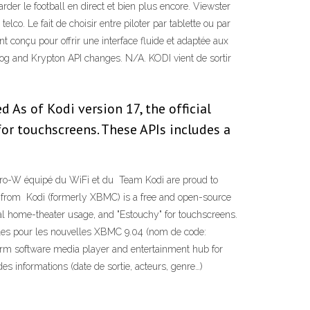
der le football en direct et bien plus encore. Viewster
lco. Le fait de choisir entre piloter par tablette ou par
conçu pour offrir une interface fluide et adaptée aux
og and Krypton API changes. N/A. KODI vient de sortir
As of Kodi version 17, the official
 for touchscreens. These APIs includes a
Zero-W équipé du WiFi et du Team Kodi are proud to
es from Kodi (formerly XBMC) is a free and open-source
pical home-theater usage, and "Estouchy" for touchscreens.
lles pour les nouvelles XBMC 9.04 (nom de code:
rm software media player and entertainment hub for
es informations (date de sortie, acteurs, genre…)