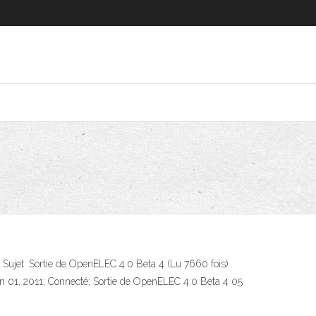
; Sujet: Sortie de OpenELEC 4.0 Beta 4 (Lu 7660 fois)
uin 01, 2011; Connecté; Sortie de OpenELEC 4.0 Beta 4 05