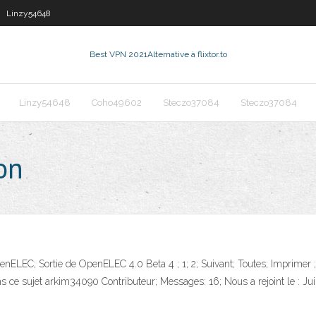
Linzy54648
Best VPN 2021
Alternative à flixtor.to
Linzy54648
Coho49602
Steczo37084
Steczo37084
on
enELEC; Sortie de OpenELEC 4.0 Beta 4 ; 1; 2; Suivant; Toutes; Imprimer 
ans ce sujet arkim34090 Contributeur; Messages: 16; Nous a rejoint le : J