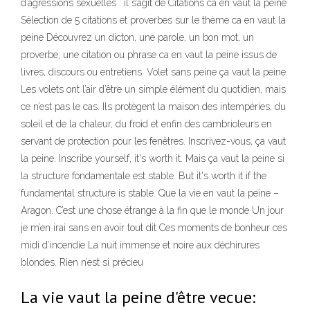
d’agressions sexuelles : il s’agit de Citations ca en vaut la peine
Sélection de 5 citations et proverbes sur le thème ca en vaut la
peine Découvrez un dicton, une parole, un bon mot, un
proverbe, une citation ou phrase ca en vaut la peine issus de
livres, discours ou entretiens. Volet sans peine ça vaut la peine.
Les volets ont l’air d’être un simple élément du quotidien, mais
ce n’est pas le cas. Ils protègent la maison des intempéries, du
soleil et de la chaleur, du froid et enfin des cambrioleurs en
servant de protection pour les fenêtres. Inscrivez-vous, ça vaut
la peine. Inscribe yourself, it's worth it. Mais ça vaut la peine si
la structure fondamentale est stable. But it's worth it if the
fundamental structure is stable. Que la vie en vaut la peine –
Aragon. C’est une chose étrange à la fin que le monde Un jour
je m’en irai sans en avoir tout dit Ces moments de bonheur ces
midi d’incendie La nuit immense et noire aux déchirures
blondes. Rien n’est si précieu
La vie vaut la peine d'être vecue: